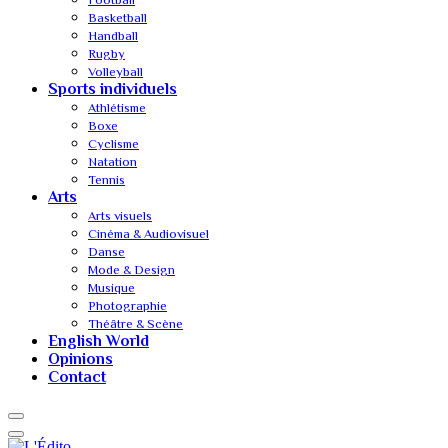
Basketball
Handball
Rugby
Volleyball
Sports individuels
Athlétisme
Boxe
Cyclisme
Natation
Tennis
Arts
Arts visuels
Cinéma & Audiovisuel
Danse
Mode & Design
Musique
Photographie
Théâtre & Scène
English World
Opinions
Contact