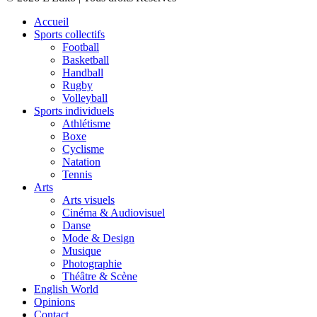
Accueil
Sports collectifs
Football
Basketball
Handball
Rugby
Volleyball
Sports individuels
Athlétisme
Boxe
Cyclisme
Natation
Tennis
Arts
Arts visuels
Cinéma & Audiovisuel
Danse
Mode & Design
Musique
Photographie
Théâtre & Scène
English World
Opinions
Contact