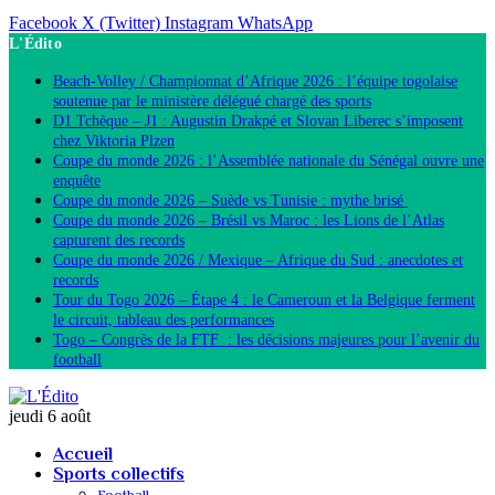
Facebook
X (Twitter)
Instagram
WhatsApp
L'Édito
Beach-Volley / Championnat d’Afrique 2026 : l’équipe togolaise
soutenue par le ministère délégué chargé des sports
D1 Tchèque – J1 : Augustin Drakpé et Slovan Liberec s’imposent
chez Viktoria Plzen
Coupe du monde 2026 : l’Assemblée nationale du Sénégal ouvre une
enquête
Coupe du monde 2026 – Suède vs Tunisie : mythe brisé
Coupe du monde 2026 – Brésil vs Maroc : les Lions de l’Atlas
capturent des records
Coupe du monde 2026 / Mexique – Afrique du Sud : anecdotes et
records
Tour du Togo 2026 – Étape 4 : le Cameroun et la Belgique ferment
le circuit, tableau des performances
Togo – Congrès de la FTF : les décisions majeures pour l’avenir du
football
jeudi 6 août
Accueil
Sports collectifs
Football