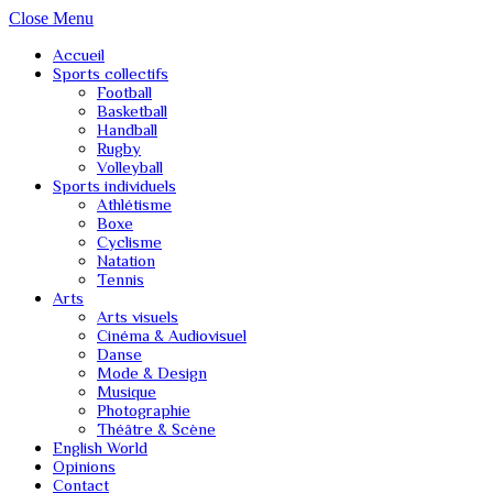
Close Menu
Accueil
Sports collectifs
Football
Basketball
Handball
Rugby
Volleyball
Sports individuels
Athlétisme
Boxe
Cyclisme
Natation
Tennis
Arts
Arts visuels
Cinéma & Audiovisuel
Danse
Mode & Design
Musique
Photographie
Théâtre & Scène
English World
Opinions
Contact