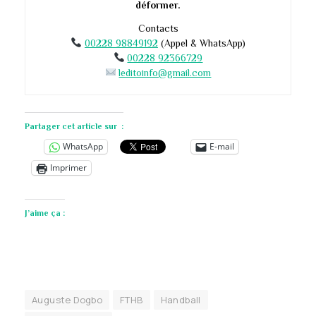
déformer.
Contacts
00228 98849192
(Appel & WhatsApp)
00228 92366729
leditoinfo@gmail.com
Partager cet article sur :
WhatsApp
E-mail
Imprimer
J’aime ça :
Auguste Dogbo
FTHB
Handball