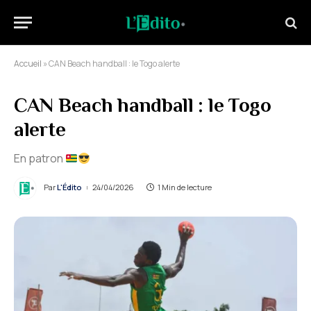
Accueil
»
CAN Beach handball : le Togo alerte
CAN Beach handball : le Togo
alerte
En patron
Par
L'Édito
24/04/2026
1 Min de lecture