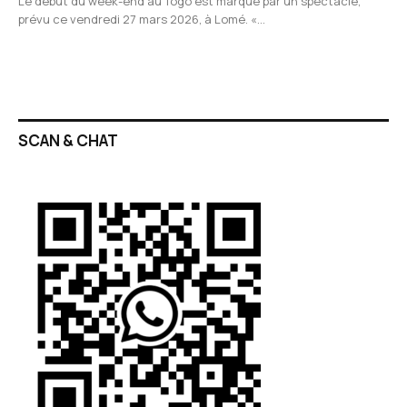
Le début du week-end au Togo est marqué par un spectacle,
prévu ce vendredi 27 mars 2026, à Lomé. «…
SCAN & CHAT