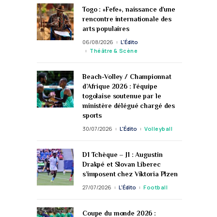
Togo : «Fefe», naissance d’une
rencontre internationale des
arts populaires
06/08/2026
L'Édito
Théâtre & Scène
Beach-Volley / Championnat
d’Afrique 2026 : l’équipe
togolaise soutenue par le
ministère délégué chargé des
sports
30/07/2026
L'Édito
Volleyball
D1 Tchèque – J1 : Augustin
Drakpé et Slovan Liberec
s’imposent chez Viktoria Plzen
27/07/2026
L'Édito
Football
Coupe du monde 2026 :