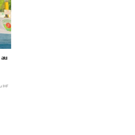
 au
u IHF