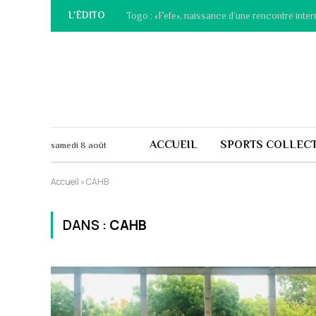
L'ÉDITO
Togo : «Fefe», naissance d’une rencontre inter
ACCUEIL
SPORTS COLLECT
samedi 8 août
Accueil
»
CAHB
DANS :
CAHB