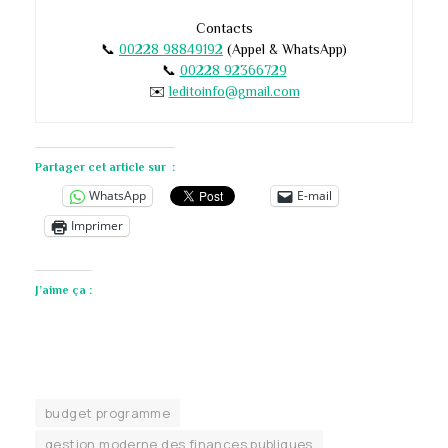
Contacts
📞
00228 98849192
(Appel & WhatsApp)
📞
00228 92366729
✉️
leditoinfo@gmail.com
Partager cet article sur :
WhatsApp
E-mail
Imprimer
J’aime ça :
budget programme
gestion moderne des finances publiques