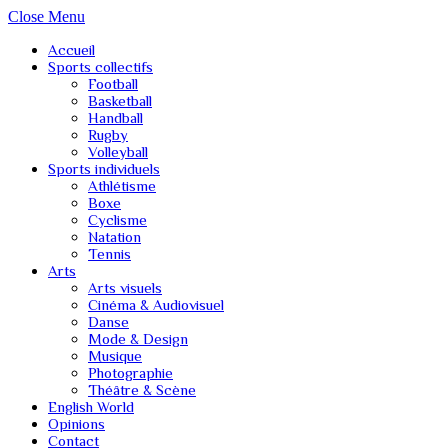
Close Menu
Accueil
Sports collectifs
Football
Basketball
Handball
Rugby
Volleyball
Sports individuels
Athlétisme
Boxe
Cyclisme
Natation
Tennis
Arts
Arts visuels
Cinéma & Audiovisuel
Danse
Mode & Design
Musique
Photographie
Théâtre & Scène
English World
Opinions
Contact