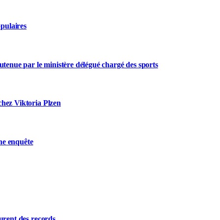
opulaires
utenue par le ministère délégué chargé des sports
chez Viktoria Plzen
ne enquête
urent des records