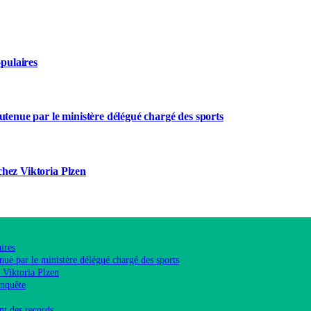
opulaires
utenue par le ministère délégué chargé des sports
chez Viktoria Plzen
ires
ue par le ministère délégué chargé des sports
 Viktoria Plzen
enquête
nt des records