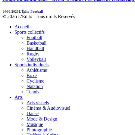
14/06/2026
L'Édito
Football
© 2026 L'Édito | Tous droits Reservés
Accueil
Sports collectifs
Football
Basketball
Handball
Rugby
Volleyball
Sports individuels
Athlétisme
Boxe
Cyclisme
Natation
Tennis
Arts
Arts visuels
Cinéma & Audiovisuel
Danse
Mode & Design
Musique
Photographie