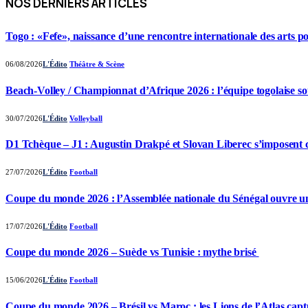
NOS DERNIERS ARTICLES
Togo : «Fefe», naissance d’une rencontre internationale des arts p
06/08/2026
L'Édito
Théâtre & Scène
Beach-Volley / Championnat d’Afrique 2026 : l’équipe togolaise so
30/07/2026
L'Édito
Volleyball
D1 Tchèque – J1 : Augustin Drakpé et Slovan Liberec s’imposent 
27/07/2026
L'Édito
Football
Coupe du monde 2026 : l’Assemblée nationale du Sénégal ouvre u
17/07/2026
L'Édito
Football
Coupe du monde 2026 – Suède vs Tunisie : mythe brisé
15/06/2026
L'Édito
Football
Coupe du monde 2026 – Brésil vs Maroc : les Lions de l’Atlas capt