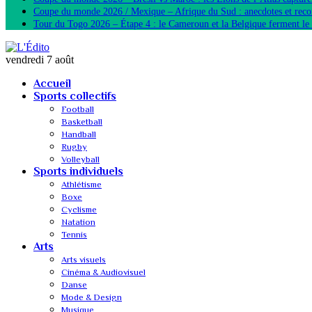
Coupe du monde 2026 / Mexique – Afrique du Sud : anecdotes et reco
Tour du Togo 2026 – Étape 4 : le Cameroun et la Belgique ferment le 
vendredi 7 août
Accueil
Sports collectifs
Football
Basketball
Handball
Rugby
Volleyball
Sports individuels
Athlétisme
Boxe
Cyclisme
Natation
Tennis
Arts
Arts visuels
Cinéma & Audiovisuel
Danse
Mode & Design
Musique