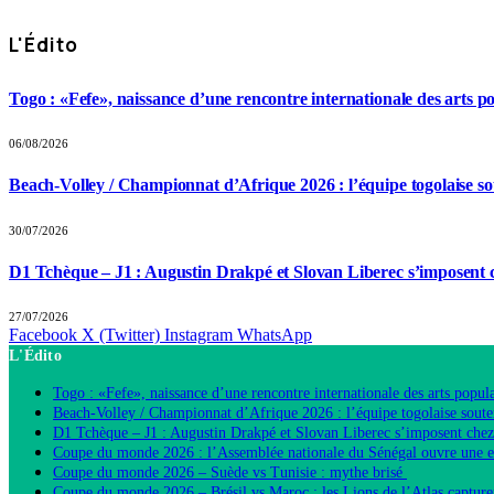
L'Édito
Togo : «Fefe», naissance d’une rencontre internationale des arts p
06/08/2026
Beach-Volley / Championnat d’Afrique 2026 : l’équipe togolaise so
30/07/2026
D1 Tchèque – J1 : Augustin Drakpé et Slovan Liberec s’imposent 
27/07/2026
Facebook
X (Twitter)
Instagram
WhatsApp
L'Édito
Togo : «Fefe», naissance d’une rencontre internationale des arts popula
Beach-Volley / Championnat d’Afrique 2026 : l’équipe togolaise souten
D1 Tchèque – J1 : Augustin Drakpé et Slovan Liberec s’imposent chez
Coupe du monde 2026 : l’Assemblée nationale du Sénégal ouvre une 
Coupe du monde 2026 – Suède vs Tunisie : mythe brisé
Coupe du monde 2026 – Brésil vs Maroc : les Lions de l’Atlas capture