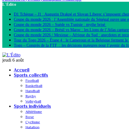
L'Édito
D1 Tchèque – J1 : Augustin Drakpé et Slovan Liberec s’imposent chez
Coupe du monde 2026 : l’Assemblée nationale du Sénégal ouvre une 
Coupe du monde 2026 – Suède vs Tunisie : mythe brisé
Coupe du monde 2026 – Brésil vs Maroc : les Lions de l’Atlas capture
Coupe du monde 2026 / Mexique – Afrique du Sud : anecdotes et reco
Tour du Togo 2026 – Étape 4 : le Cameroun et la Belgique ferment le 
Togo – Congrès de la FTF : les décisions majeures pour l’avenir du fo
jeudi 6 août
Accueil
Sports collectifs
Football
Basketball
Handball
Rugby
Volleyball
Sports individuels
Athlétisme
Boxe
Cyclisme
Natation