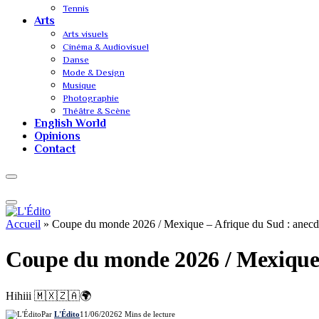
Tennis
Arts
Arts visuels
Cinéma & Audiovisuel
Danse
Mode & Design
Musique
Photographie
Théâtre & Scène
English World
Opinions
Contact
Accueil
»
Coupe du monde 2026 / Mexique – Afrique du Sud : anecdo
Coupe du monde 2026 / Mexique –
Hihiii 🇲🇽🇿🇦🌍
Par
L'Édito
11/06/2026
2 Mins de lecture