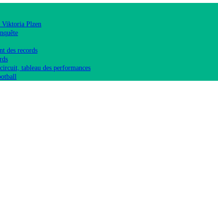
 Viktoria Plzen
enquête
nt des records
rds
circuit, tableau des performances
otball