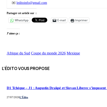
✉️
leditoinfo@gmail.com
Partager cet article sur :
WhatsApp
E-mail
Imprimer
J’aime ça :
Afrique du Sud
Coupe du monde 2026
Mexique
L'ÉDITO VOUS
PROPOSE
D1 Tchèque – J1 : Augustin Drakpé et Slovan Liberec s’imposent 
27/07/2026
L'Édito