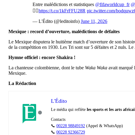
Entre malédictions et statistiques
@fifaworldcup_fr
@
👇🏽
https://t.co/1kFrFFU28R
pic.twitter.com/bodquw
— L'Édito (@leditoinfo)
June 11, 2026
Mexique : record d’ouverture, malédictions de défaites
Le Mexique disputera le huitième match d’ouverture de son histoire
de la compétition en 1930. Les Tri sont sur 5 défaites et 2 nuls. Le
Hymne officiel : encore Shakira !
La chanteuse colombienne, dont le tube
Waka Waka
avait marqué l
Mexique.
La Rédaction
L'Édito
Le média qui reflète
les sports et les arts africa
Contacts
📞
00228 98849192
(Appel & WhatsApp)
📞
00228 92366729