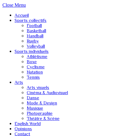
Close Menu
Accueil
Sports collectifs
Football
Basketball
Handball
Rugby
Volleyball
Sports individuels
Athlétisme
Boxe
Cyclisme
Natation
Tennis
Arts
Arts visuels
Cinéma & Audiovisuel
Danse
Mode & Design
Musique
Photographie
Théâtre & Scène
English World
Opinions
Contact