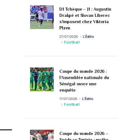
D1 Tchèque – J1 : Augustin
Drakpé et Slovan Liberec
s’imposent chez Viktoria
Plzen
27/07/2026
L'Édito
Football
Coupe du monde 2026 :
l’Assemblée nationale du
Sénégal ouvre une
enquête
17/07/2026
L'Édito
Football
Coupe du monde 2026 –
Suède vs Tunisie : mythe