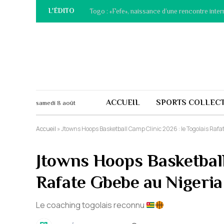
L'ÉDITO
Togo : «Fefe», naissance d’une rencontre inter
ACCUEIL
SPORTS COLLECT
samedi 8 août
Accueil
»
Jtowns Hoops Basketball Camp Clinic 2026 : le Togolais Rafa
Jtowns Hoops Basketball
Rafate Gbebe au Nigeria
Le coaching togolais reconnu