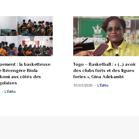
ement : la basketteuse
Togo – Basketball : « (…) avoir
e Bérengère Biola
des clubs forts et des ligues
bomi aux côtés des
fortes », Gina Adekambi
golaises
30/03/2026
L'Édito
L'Édito