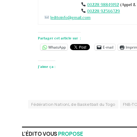
00228 98849192
(Appel &
00228 92366729
leditoinfo@gmail.com
Partager cet article sur :
WhatsApp
E-mail
Impri
J’aime ça :
Fédération NationL de Basketball du Togo
FNB-T
L'ÉDITO VOUS
PROPOSE