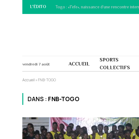
L'ÉDITO
Togo : «Fefe», naissance d’une rencontre inter
SPORTS
ACCUEIL
vendredi 7 août
COLLECTIFS
Accueil
»
FNB-TOGO
DANS :
FNB-TOGO