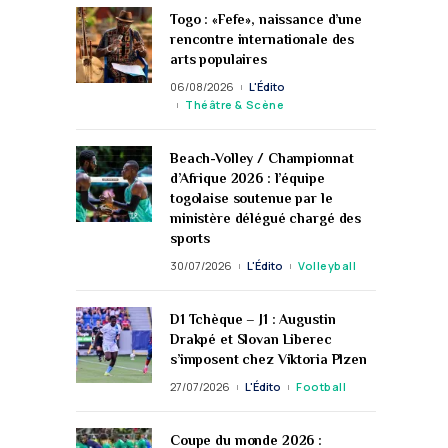
Togo : «Fefe», naissance d’une
rencontre internationale des
arts populaires
06/08/2026
L'Édito
Théâtre & Scène
Beach-Volley / Championnat
d’Afrique 2026 : l’équipe
togolaise soutenue par le
ministère délégué chargé des
sports
30/07/2026
L'Édito
Volleyball
D1 Tchèque – J1 : Augustin
Drakpé et Slovan Liberec
s’imposent chez Viktoria Plzen
27/07/2026
L'Édito
Football
Coupe du monde 2026 :