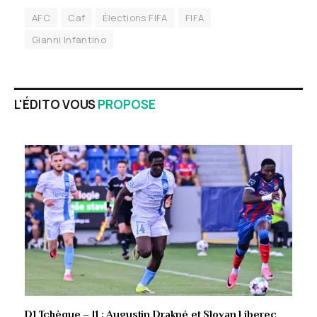
AFC
Caf
Élections FIFA
FIFA
Gianni Infantino
L'ÉDITO VOUS
PROPOSE
D1 Tchèque – J1 : Augustin Drakpé et Slovan Liberec