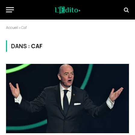
Accueil
»
Caf
DANS :
CAF