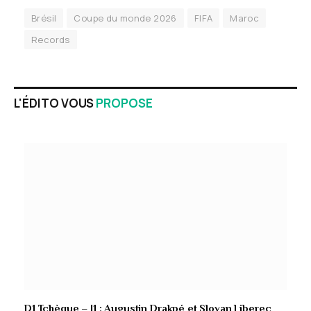
Brésil
Coupe du monde 2026
FIFA
Maroc
Records
L'ÉDITO VOUS
PROPOSE
D1 Tchèque – J1 : Augustin Drakpé et Slovan Liberec