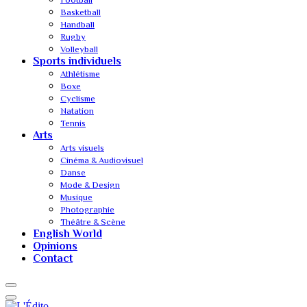
Basketball
Handball
Rugby
Volleyball
Sports individuels
Athlétisme
Boxe
Cyclisme
Natation
Tennis
Arts
Arts visuels
Cinéma & Audiovisuel
Danse
Mode & Design
Musique
Photographie
Théâtre & Scène
English World
Opinions
Contact