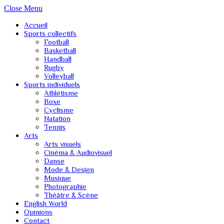
Close Menu
Accueil
Sports collectifs
Football
Basketball
Handball
Rugby
Volleyball
Sports individuels
Athlétisme
Boxe
Cyclisme
Natation
Tennis
Arts
Arts visuels
Cinéma & Audiovisuel
Danse
Mode & Design
Musique
Photographie
Théâtre & Scène
English World
Opinions
Contact