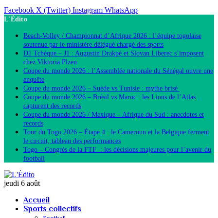
Facebook
X (Twitter)
Instagram
WhatsApp
L'Édito
Beach-Volley / Championnat d’Afrique 2026 : l’équipe togolaise
soutenue par le ministère délégué chargé des sports
D1 Tchèque – J1 : Augustin Drakpé et Slovan Liberec s’imposent
chez Viktoria Plzen
Coupe du monde 2026 : l’Assemblée nationale du Sénégal ouvre une
enquête
Coupe du monde 2026 – Suède vs Tunisie : mythe brisé
Coupe du monde 2026 – Brésil vs Maroc : les Lions de l’Atlas
capturent des records
Coupe du monde 2026 / Mexique – Afrique du Sud : anecdotes et
records
Tour du Togo 2026 – Étape 4 : le Cameroun et la Belgique ferment
le circuit, tableau des performances
Togo – Congrès de la FTF : les décisions majeures pour l’avenir du
football
jeudi 6 août
Accueil
Sports collectifs
Football