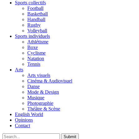
Sports collectifs
Football
Basketball
Handball
Rugby
Volleyball
Sports individuels
Athlétisme
Boxe
Cyclisme
Natation
Tennis
Arts
Arts visuels
Cinéma & Audiovisuel
Danse
Mode & Design
Musique
Photographie
Théâtre & Scène
English World
Opinions
Contact
Submit