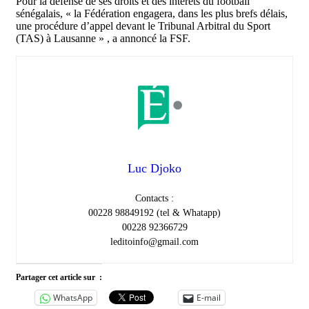
Pour la défense de ses droits et des intérêts du football
sénégalais, « la Fédération engagera, dans les plus brefs délais,
une procédure d’appel devant le Tribunal Arbitral du Sport
(TAS) à Lausanne » , a annoncé la FSF.
Luc Djoko
Contacts :
00228 98849192 (tel & Whatapp)
00228 92366729
leditoinfo@gmail.com
Partager cet article sur :
WhatsApp
E-mail