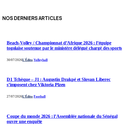
NOS DERNIERS ARTICLES
Beach-Volley / Championnat d’Afrique 2026 : l’équipe
togolaise soutenue par le ministère délégué chargé des sports
30/07/2026
L'Édito
Volleyball
D1 Tchèque – J1 : Augustin Drakpé et Slovan Liberec
s’imposent chez Viktoria Plzen
27/07/2026
L'Édito
Football
Coupe du monde 2026 : l’Assemblée nationale du Sénégal
ouvre une enquête