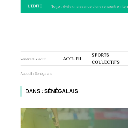
L'ÉDITO
Togo : «Fefe», naissance d’une rencontre inter
SPORTS
ACCUEIL
vendredi 7 août
COLLECTIFS
Accueil
»
Sénégalais
DANS :
SÉNÉGALAIS