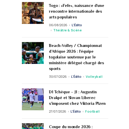
Togo : «Fefe», naissance d’une
rencontre internationale des
arts populaires
06/08/2026
L'Édito
Théâtre & Scène
Beach-Volley / Championnat
d’Afrique 2026 : l’équipe
togolaise soutenue par le
ministère délégué chargé des
sports
30/07/2026
L'Édito
Volleyball
D1 Tchèque – J1 : Augustin
Drakpé et Slovan Liberec
s’imposent chez Viktoria Plzen
27/07/2026
L'Édito
Football
Coupe du monde 2026 :