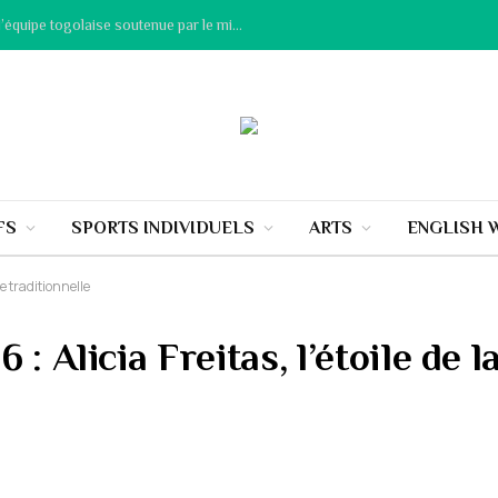
Beach-Volley / Championnat d’Afrique 2026 : l’équipe togolaise soutenue par le ministère délégué chargé des sports
FS
SPORTS INDIVIDUELS
ARTS
ENGLISH 
e traditionnelle
: Alicia Freitas, l’étoile de l