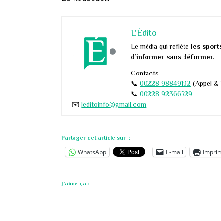
L'Édito
Le média qui reflète
les sport
d’informer sans déformer.
Contacts
📞
00228 98849192
(Appel &
📞
00228 92366729
✉️
leditoinfo@gmail.com
Partager cet article sur :
WhatsApp
E-mail
Impri
J’aime ça :