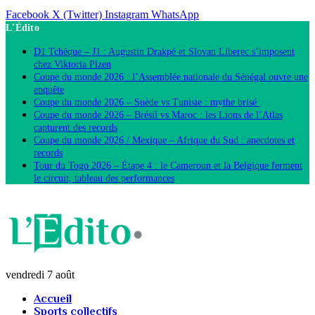
Facebook
X (Twitter)
Instagram
WhatsApp
L'Édito
D1 Tchèque – J1 : Augustin Drakpé et Slovan Liberec s’imposent
chez Viktoria Plzen
Coupe du monde 2026 : l’Assemblée nationale du Sénégal ouvre une
enquête
Coupe du monde 2026 – Suède vs Tunisie : mythe brisé
Coupe du monde 2026 – Brésil vs Maroc : les Lions de l’Atlas
capturent des records
Coupe du monde 2026 / Mexique – Afrique du Sud : anecdotes et
records
Tour du Togo 2026 – Étape 4 : le Cameroun et la Belgique ferment
le circuit, tableau des performances
vendredi 7 août
Accueil
Sports collectifs