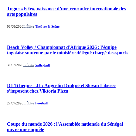
Togo : «Fefe», naissance d’une rencontre internationale des
arts populaires
06/08/2026
L'Édito
Théâtre & Scène
Beach-Volley / Championnat d’Afrique 2026 : l’équipe
togolaise soutenue par le ministère délégué chargé des sports
30/07/2026
L'Édito
Volleyball
D1 Tchèque – J1 : Augustin Drakpé et Slovan Liberec
s’imposent chez Viktoria Plzen
27/07/2026
L'Édito
Football
Coupe du monde 2026 : l’Assemblée nationale du Sénégal
ouvre une enquête