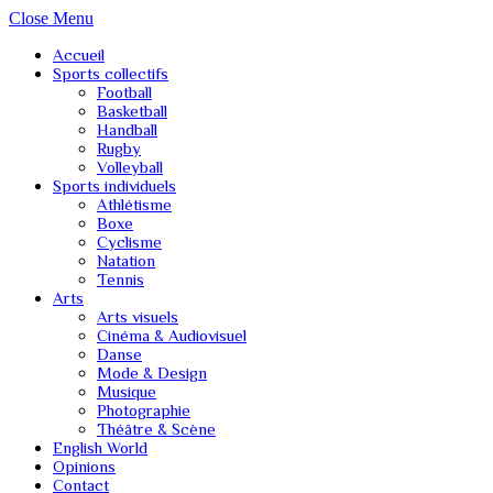
Close Menu
Accueil
Sports collectifs
Football
Basketball
Handball
Rugby
Volleyball
Sports individuels
Athlétisme
Boxe
Cyclisme
Natation
Tennis
Arts
Arts visuels
Cinéma & Audiovisuel
Danse
Mode & Design
Musique
Photographie
Théâtre & Scène
English World
Opinions
Contact