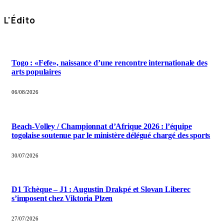
L'Édito
Togo : «Fefe», naissance d’une rencontre internationale des
arts populaires
06/08/2026
Beach-Volley / Championnat d’Afrique 2026 : l’équipe
togolaise soutenue par le ministère délégué chargé des sports
30/07/2026
D1 Tchèque – J1 : Augustin Drakpé et Slovan Liberec
s’imposent chez Viktoria Plzen
27/07/2026