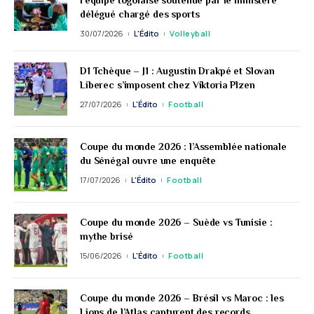
l’équipe togolaise soutenue par le ministère
délégué chargé des sports
30/07/2026
L'Édito
Volleyball
D1 Tchèque – J1 : Augustin Drakpé et Slovan
Liberec s’imposent chez Viktoria Plzen
27/07/2026
L'Édito
Football
Coupe du monde 2026 : l’Assemblée nationale
du Sénégal ouvre une enquête
17/07/2026
L'Édito
Football
Coupe du monde 2026 – Suède vs Tunisie :
mythe brisé
15/06/2026
L'Édito
Football
Coupe du monde 2026 – Brésil vs Maroc : les
Lions de l’Atlas capturent des records