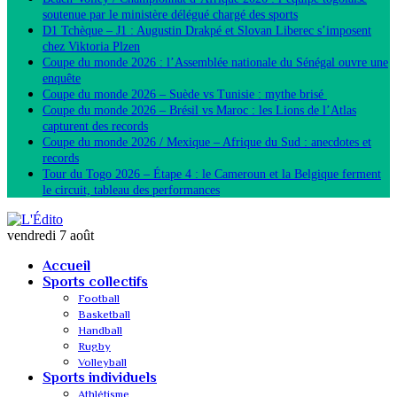
soutenue par le ministère délégué chargé des sports
D1 Tchèque – J1 : Augustin Drakpé et Slovan Liberec s’imposent
chez Viktoria Plzen
Coupe du monde 2026 : l’Assemblée nationale du Sénégal ouvre une
enquête
Coupe du monde 2026 – Suède vs Tunisie : mythe brisé
Coupe du monde 2026 – Brésil vs Maroc : les Lions de l’Atlas
capturent des records
Coupe du monde 2026 / Mexique – Afrique du Sud : anecdotes et
records
Tour du Togo 2026 – Étape 4 : le Cameroun et la Belgique ferment
le circuit, tableau des performances
vendredi 7 août
Accueil
Sports collectifs
Football
Basketball
Handball
Rugby
Volleyball
Sports individuels
Athlétisme