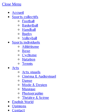
Close Menu
Accueil
Sports collectifs
Football
Basketball
Handball
Rugby
Volleyball
Sports individuels
Athlétisme
Boxe
Cyclisme
Natation
Tennis
Arts
Arts visuels
Cinéma & Audiovisuel
Danse
Mode & Design
Musique
Photographie
Théâtre & Scène
English World
Opinions
Contact