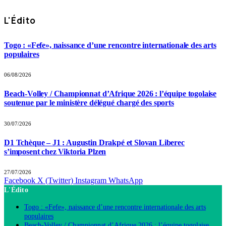
L'Édito
Togo : «Fefe», naissance d’une rencontre internationale des arts
populaires
06/08/2026
Beach-Volley / Championnat d’Afrique 2026 : l’équipe togolaise
soutenue par le ministère délégué chargé des sports
30/07/2026
D1 Tchèque – J1 : Augustin Drakpé et Slovan Liberec
s’imposent chez Viktoria Plzen
27/07/2026
Facebook
X (Twitter)
Instagram
WhatsApp
L'Édito
Togo : «Fefe», naissance d’une rencontre internationale des arts
populaires
Beach-Volley / Championnat d’Afrique 2026 : l’équipe togolaise