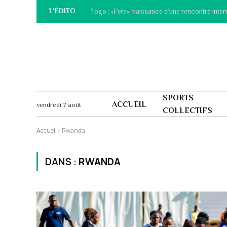
L'ÉDITO
Togo : «Fefe», naissance d’une rencontre inter
SPORTS
ACCUEIL
vendredi 7 août
COLLECTIFS
Accueil
»
Rwanda
DANS :
RWANDA