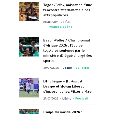
Togo : «Fefe», naissance d’une
rencontre internationale des
arts populaires
06/08/2026
L'Édito
Théâtre & Scène
Beach-Volley / Championnat
d’Afrique 2026 : l’équipe
togolaise soutenue par le
ministère délégué chargé des
sports
30/07/2026
L'Édito
Volleyball
D1 Tchèque – J1 : Augustin
Drakpé et Slovan Liberec
s’imposent chez Viktoria Plzen
27/07/2026
L'Édito
Football
Coupe du monde 2026 :