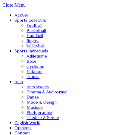
Close Menu
Accueil
Sports collectifs
Football
Basketball
Handball
Rugby
Volleyball
Sports individuels
Athlétisme
Boxe
Cyclisme
Natation
Tennis
Arts
Arts visuels
Cinéma & Audiovisuel
Danse
Mode & Design
Musique
Photographie
Théâtre & Scène
English World
Opinions
Contact