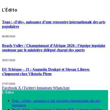
L'Édito
Togo : «Fefe», naissance d’une rencontre internationale des arts
populaires
06/08/2026
Beach-Volley / Championnat d’Afrique 2026 : l’équipe togolaise
soutenue par le ministère délégué chargé des sports
30/07/2026
D1 Tchèque – J1 : Augustin Drakpé et Slovan Liberec
s’imposent chez Viktoria Plzen
27/07/2026
Facebook
X (Twitter)
Instagram
WhatsApp
L'Édito
Togo : «Fefe», naissance d’une rencontre internationale des arts
populaires
Beach-Volley / Championnat d’Afrique 2026 : l’équipe togolaise