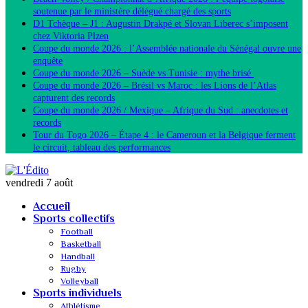
soutenue par le ministère délégué chargé des sports
D1 Tchèque – J1 : Augustin Drakpé et Slovan Liberec s’imposent
chez Viktoria Plzen
Coupe du monde 2026 : l’Assemblée nationale du Sénégal ouvre une
enquête
Coupe du monde 2026 – Suède vs Tunisie : mythe brisé
Coupe du monde 2026 – Brésil vs Maroc : les Lions de l’Atlas
capturent des records
Coupe du monde 2026 / Mexique – Afrique du Sud : anecdotes et
records
Tour du Togo 2026 – Étape 4 : le Cameroun et la Belgique ferment
le circuit, tableau des performances
vendredi 7 août
Accueil
Sports collectifs
Football
Basketball
Handball
Rugby
Volleyball
Sports individuels
Athlétisme