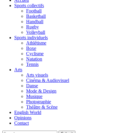
Accueil
Sports collectifs
Football
Basketball
Handball
Rugby
Volleyball
Sports individuels
Athlétisme
Boxe
Cyclisme
Natation
Tennis
Arts
Arts visuels
Cinéma & Audiovisuel
Danse
Mode & Design
Musique
Photographie
Théâtre & Scène
English World
Opinions
Contact