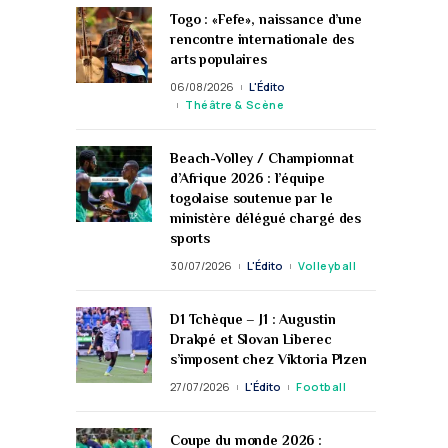
Togo : «Fefe», naissance d’une
rencontre internationale des
arts populaires
06/08/2026
L'Édito
Théâtre & Scène
Beach-Volley / Championnat
d’Afrique 2026 : l’équipe
togolaise soutenue par le
ministère délégué chargé des
sports
30/07/2026
L'Édito
Volleyball
D1 Tchèque – J1 : Augustin
Drakpé et Slovan Liberec
s’imposent chez Viktoria Plzen
27/07/2026
L'Édito
Football
Coupe du monde 2026 :