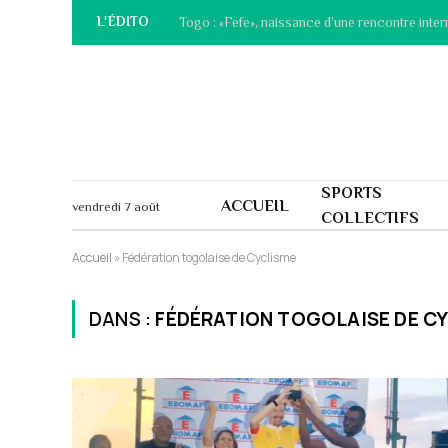
L'ÉDITO
Togo : «Fefe», naissance d’une rencontre inter
SPORTS
ACCUEIL
vendredi 7 août
COLLECTIFS
Accueil
»
Fédération togolaise de Cyclisme
DANS :
FÉDÉRATION TOGOLAISE DE C