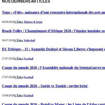
NOS DERNIERS ARTICLES
Togo : «Fefe», naissance d’une rencontre internationale des arts p
06/08/2026
L'Édito
Théâtre & Scène
Beach-Volley / Championnat d’Afrique 2026 : l’équipe togolaise so
30/07/2026
L'Édito
Volleyball
D1 Tchèque – J1 : Augustin Drakpé et Slovan Liberec s’imposent 
27/07/2026
L'Édito
Football
Coupe du monde 2026 : l’Assemblée nationale du Sénégal ouvre u
17/07/2026
L'Édito
Football
Coupe du monde 2026 – Suède vs Tunisie : mythe brisé
15/06/2026
L'Édito
Football
Coupe du monde 2026 – Brésil vs Maroc : les Lions de l’Atlas capt