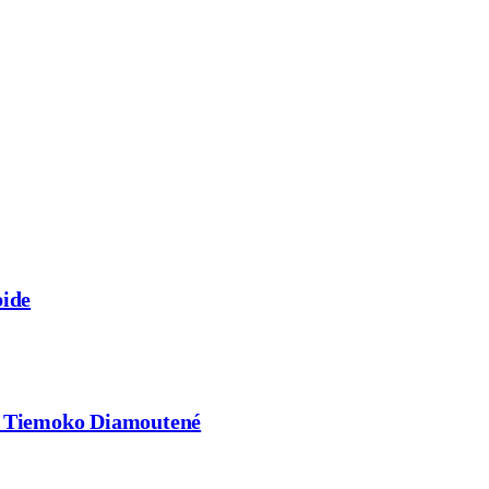
pide
ne Tiemoko Diamoutené