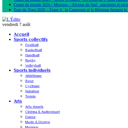
Coupe du monde 2026 / Mexique – Afrique du Sud : anecdotes et reco
Tour du Togo 2026 – Étape 4 : le Cameroun et la Belgique ferment le 
vendredi 7 août
Accueil
Sports collectifs
Football
Basketball
Handball
Rugby
Volleyball
Sports individuels
Athlétisme
Boxe
Cyclisme
Natation
Tennis
Arts
Arts visuels
Cinéma & Audiovisuel
Danse
Mode & Design
Musique