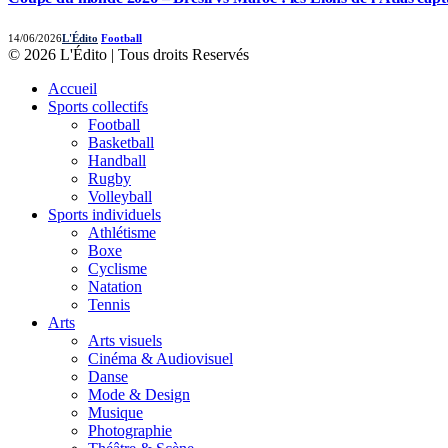
14/06/2026
L'Édito
Football
© 2026 L'Édito | Tous droits Reservés
Accueil
Sports collectifs
Football
Basketball
Handball
Rugby
Volleyball
Sports individuels
Athlétisme
Boxe
Cyclisme
Natation
Tennis
Arts
Arts visuels
Cinéma & Audiovisuel
Danse
Mode & Design
Musique
Photographie