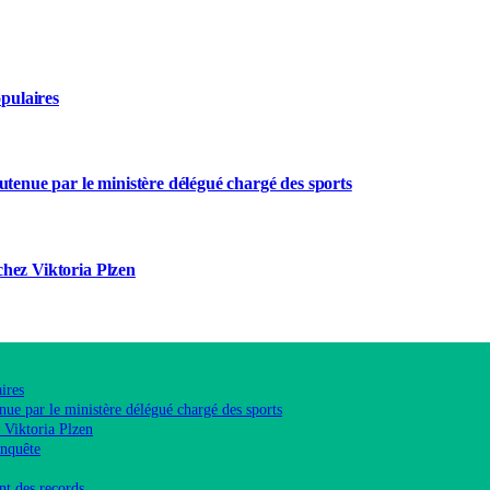
opulaires
utenue par le ministère délégué chargé des sports
chez Viktoria Plzen
ires
ue par le ministère délégué chargé des sports
 Viktoria Plzen
enquête
nt des records