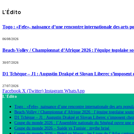
L'Édito
Togo : «Fefe», naissance d’une rencontre internationale des arts p
06/08/2026
Beach-Volley / Championnat d’Afrique 2026 : l’équipe togolaise so
30/07/2026
D1 Tchèque – J1 : Augustin Drakpé et Slovan Liberec s’imposent 
27/07/2026
Facebook
X (Twitter)
Instagram
WhatsApp
L'Édito
Togo : «Fefe», naissance d’une rencontre internationale des arts popula
Beach-Volley / Championnat d’Afrique 2026 : l’équipe togolaise souten
D1 Tchèque – J1 : Augustin Drakpé et Slovan Liberec s’imposent chez
Coupe du monde 2026 : l’Assemblée nationale du Sénégal ouvre une 
Coupe du monde 2026 – Suède vs Tunisie : mythe brisé
Coupe du monde 2026 – Brésil vs Maroc : les Lions de l’Atlas capture