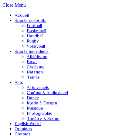
Close Menu
Accueil
Sports collectifs
Football
Basketball
Handball
Rugby
Volleyball
Sports individuels
Athlétisme
Boxe
Cyclisme
Natation
Tennis
Arts
Arts visuels
Cinéma & Audiovisuel
Danse
Mode & Design
Musique
Photographie
Théâtre & Scène
English World
Opinions
Contact