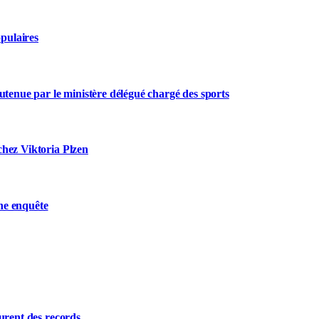
opulaires
utenue par le ministère délégué chargé des sports
chez Viktoria Plzen
ne enquête
urent des records