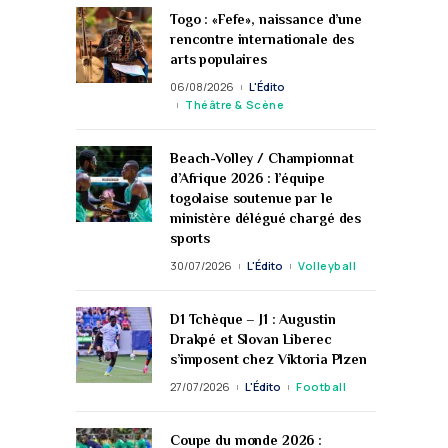
Togo : «Fefe», naissance d’une
rencontre internationale des
arts populaires
06/08/2026
L'Édito
Théâtre & Scène
Beach-Volley / Championnat
d’Afrique 2026 : l’équipe
togolaise soutenue par le
ministère délégué chargé des
sports
30/07/2026
L'Édito
Volleyball
D1 Tchèque – J1 : Augustin
Drakpé et Slovan Liberec
s’imposent chez Viktoria Plzen
27/07/2026
L'Édito
Football
Coupe du monde 2026 :