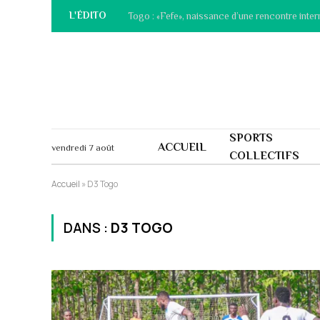
L'ÉDITO
Togo : «Fefe», naissance d’une rencontre inter
SPORTS
ACCUEIL
vendredi 7 août
COLLECTIFS
Accueil
»
D3 Togo
DANS :
D3 TOGO