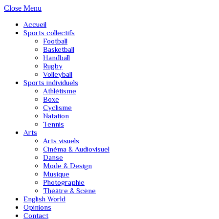
Close Menu
Accueil
Sports collectifs
Football
Basketball
Handball
Rugby
Volleyball
Sports individuels
Athlétisme
Boxe
Cyclisme
Natation
Tennis
Arts
Arts visuels
Cinéma & Audiovisuel
Danse
Mode & Design
Musique
Photographie
Théâtre & Scène
English World
Opinions
Contact