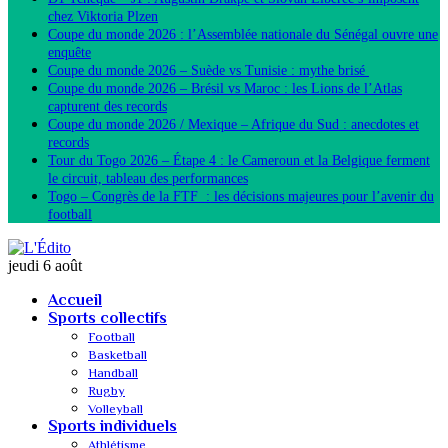
chez Viktoria Plzen
Coupe du monde 2026 : l’Assemblée nationale du Sénégal ouvre une
enquête
Coupe du monde 2026 – Suède vs Tunisie : mythe brisé
Coupe du monde 2026 – Brésil vs Maroc : les Lions de l’Atlas
capturent des records
Coupe du monde 2026 / Mexique – Afrique du Sud : anecdotes et
records
Tour du Togo 2026 – Étape 4 : le Cameroun et la Belgique ferment
le circuit, tableau des performances
Togo – Congrès de la FTF : les décisions majeures pour l’avenir du
football
jeudi 6 août
Accueil
Sports collectifs
Football
Basketball
Handball
Rugby
Volleyball
Sports individuels
Athlétisme