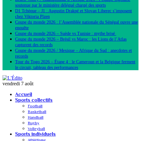
soutenue par le ministère délégué chargé des sports
D1 Tchèque – J1 : Augustin Drakpé et Slovan Liberec s’imposent
chez Viktoria Plzen
Coupe du monde 2026 : l’Assemblée nationale du Sénégal ouvre une
enquête
Coupe du monde 2026 – Suède vs Tunisie : mythe brisé
Coupe du monde 2026 – Brésil vs Maroc : les Lions de l’Atlas
capturent des records
Coupe du monde 2026 / Mexique – Afrique du Sud : anecdotes et
records
Tour du Togo 2026 – Étape 4 : le Cameroun et la Belgique ferment
le circuit, tableau des performances
vendredi 7 août
Accueil
Sports collectifs
Football
Basketball
Handball
Rugby
Volleyball
Sports individuels
Athlétisme