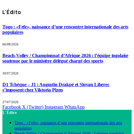
L'Édito
Togo : «Fefe», naissance d’une rencontre internationale des arts
populaires
06/08/2026
Beach-Volley / Championnat d’Afrique 2026 : l’équipe togolaise
soutenue par le ministère délégué chargé des sports
30/07/2026
D1 Tchèque – J1 : Augustin Drakpé et Slovan Liberec
s’imposent chez Viktoria Plzen
27/07/2026
Facebook
X (Twitter)
Instagram
WhatsApp
L'Édito
Togo : «Fefe», naissance d’une rencontre internationale des arts
populaires
Beach-Volley / Championnat d’Afrique 2026 : l’équipe togolaise