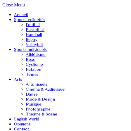
Close Menu
Accueil
Sports collectifs
Football
Basketball
Handball
Rugby
Volleyball
Sports individuels
Athlétisme
Boxe
Cyclisme
Natation
Tennis
Arts
Arts visuels
Cinéma & Audiovisuel
Danse
Mode & Design
Musique
Photographie
Théâtre & Scène
English World
Opinions
Contact